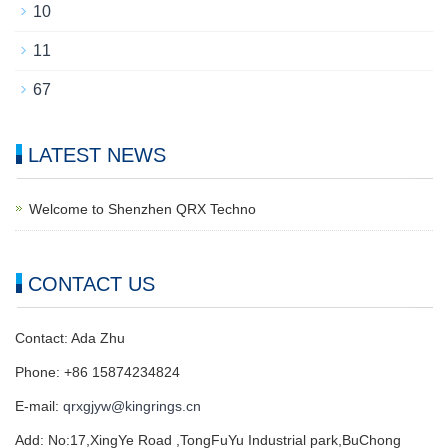
10
11
67
LATEST NEWS
Welcome to Shenzhen QRX Techno
CONTACT US
Contact: Ada Zhu
Phone: +86 15874234824
E-mail:
qrxgjyw@kingrings.cn
Add: No:17,XingYe Road ,TongFuYu Industrial park,BuChong